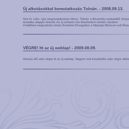
Új alkotásokkal bemutatkozás Tolnán. - 2008.09.13.
Sok év után, újra megmutatkoztam itthon, Tolnán a Bezerédy szabadidő közpo
tematika alapján készült. Az új zsűrizés óta készítettem minden darabot.
A kiállítást megnyitotta István Erzsébet Etnográfus a Néprajzi Múzeum volt főm
VÉGRE! Itt az új weblap! - 2009.08.09.
Hosszú idő után végre itt az új weblap. Nagyon sok küszködés után végre elkész