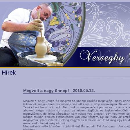
Hírek
Megvolt a nagy ünnep! - 2010.05.12.
Megvolt a nagy ünnep és megvolt az ünnepi kiállítás megnyitója. Nagy ünn
lelkemnek kedves barát és ismerős volt ott ezen a szép eseményen. Nekem 
Tamás Laci bácsi is itt volt. Nem tudom megmondani pontosan , számszerint 
alkalom, mégis nekem ez marad az életem legfőbb és legkiemelkedőbb
megnyitómon, de Tolna városában sem voltak még ennyien egy megnyitón se
mégha csupán erkölcsi elismerésben van csak részem. De az, hogy az ország 
megnyitóra, jelent valamit. Boldog vagyok és remélem az Úr ad még egy kis id
maradandót tudjak még alkotni.
Mindenkinek millió köszönet a jelenlétért! És annak, Aki támogatta, támoga
köszönet!