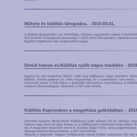
Műhely és kiállítás látogatása. - 2010.03.01.
A kiállítás létogatására van lehetőség, előzetes egyeztetés mellett. A belépődí
500 forint/fő. Korongozási bemutatás + 1000 forint edényenként. Vásárlás eseté
Egyébb foglalkozás díja megbeszélés tárgya.
Elmúlt hatvan év.Kiállítás nyílik május tizedikén - 2010
Egykori és mai hazámban,Tolnán nyílik meg kiállításom május tizedikén délutá
kiállítás. Kettős jubileum ez, mert negyvenegy év a szakmában nem kevés, m
Köszöntőt mond F.Tóth Mária a Kulturális minisztérium főtanácsosa. A KIállít
múzeum főmuzeológusa, tárvezető, a NIT zsűri elnöke.
Kiállítás Kaposváron a megyeháza galériájában. - 2010
Örömmel tudatom Mindenkivel! Kiállításom nyílik március 29.-én délután n
Nekem nagy öröm és igen fontos ez a kiállítás,mert harminckét évig voltam 
köt. A megnyitón köszöntőt mond dr. Sümegi Zoltán Tolna város polgármestere, 
Néprajzi múzeum főmunkatársa, a NIT zsűri elnöke.
Megvolt a megnyitó. Nagyon emlékezetes marad örökké számomra! Ott volt sz