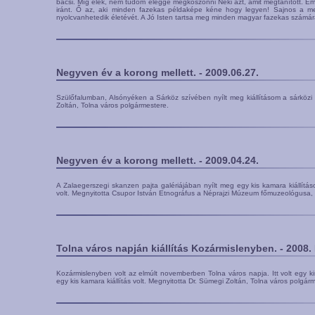
bácsi. Míg élek, nem tudom eléggé megköszönni Neki azt, amit megtanított. Emb
iránt. Ő az, aki minden fazekas példaképe kéne hogy legyen! Sajnos a mell
nyolcvanhetedik életévét. A Jó Isten tartsa meg minden magyar fazekas számár
Negyven év a korong mellett. - 2009.06.27.
Szülőfalumban, Alsónyéken a Sárköz szívében nyílt meg kiállításom a sárközi 
Zoltán, Tolna város polgármestere.
Negyven év a korong mellett. - 2009.04.24.
A Zalaegerszegi skanzen pajta galériájában nyílt meg egy kis kamara kiállítá
volt. Megnyitotta Csupor István Etnográfus a Néprajzi Múzeum főmuzeológusa, a
Tolna város napján kiállítás Kozármislenyben. - 2008
Kozármislenyben volt az elmúlt novemberben Tolna város napja. Itt volt egy k
egy kis kamara kiállítás volt. Megnyitotta Dr. Sümegi Zoltán, Tolna város polgár