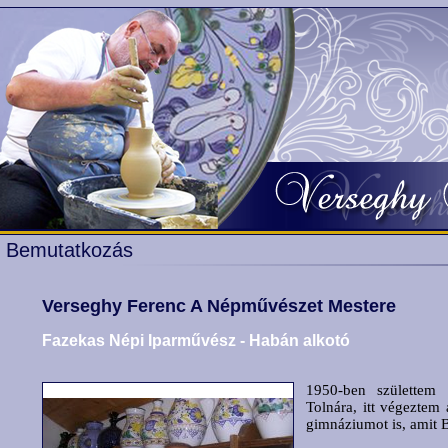
Bemutatkozás
Verseghy Ferenc A Népművészet Mestere
Fazekas Népi Iparművész - Habán alkotó
1950-ben születtem
Tolnára, itt végeztem 
gimnáziumot is, amit B