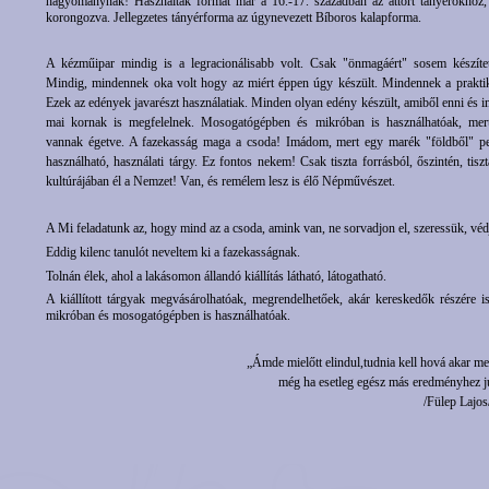
hagyománynak! Használtak formát már a 16.-17. században az áttört tányérokhoz, 
korongozva. Jellegzetes tányérforma az úgynevezett Bíboros kalapforma.
A kézműipar mindig is a legracionálisabb volt. Csak "önmagáért" sosem készíte
Mindig, mindennek oka volt hogy az miért éppen úgy készült. Mindennek a praktik
Ezek az edények javarészt használatiak. Minden olyan edény készült, amiből enni és inn
mai kornak is megfelelnek. Mosogatógépben és mikróban is használhatóak, me
vannak égetve. A fazekasság maga a csoda! Imádom, mert egy marék "földből" per
használható, használati tárgy. Ez fontos nekem! Csak tiszta forrásból, őszintén, tis
kultúrájában él a Nemzet! Van, és remélem lesz is élő Népművészet.
A Mi feladatunk az, hogy mind az a csoda, amink van, ne sorvadjon el, szeressük, védj
Eddig kilenc tanulót neveltem ki a fazekasságnak.
Tolnán élek, ahol a lakásomon állandó kiállítás látható, látogatható.
A kiállított tárgyak megvásárolhatóak, megrendelhetőek, akár kereskedők részére is
mikróban és mosogatógépben is használhatóak.
„Ámde mielőtt elindul,tudnia kell hová akar menn
még ha esetleg egész más eredményhez jut
/Fülep Lajos