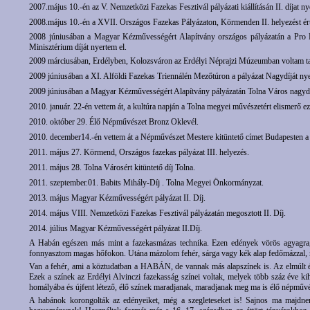
2007.május 10.-én az V. Nemzetközi Fazekas Fesztivál pályázati kiállításán II. díjat ny
2008.május 10.-én a XVII. Országos Fazekas Pályázaton, Körmenden II. helyezést ér
2008 júniusában a Magyar Kézművességért Alapítvány országos pályázatán a Pro 
Minisztérium díját nyertem el.
2009 márciusában, Erdélyben, Kolozsváron az Erdélyi Néprajzi Múzeumban voltam 
2009 júniusában a XI. Alföldi Fazekas Triennálén Mezőtúron a pályázat Nagydíját nye
2009 júniusában a Magyar Kézművességért Alapítvány pályázatán Tolna Város nagydíj
2010. január. 22-én vettem át, a kultúra napján a Tolna megyei művészetért elismerő ezü
2010. október 29. Élő Népművészet Bronz Oklevél.
2010. december14.-én vettem át a Népművészet Mestere kitüntető címet Budapesten
2011. május 27. Körmend, Országos fazekas pályázat III. helyezés.
2011. május 28. Tolna Városért kitüntető díj Tolna.
2011. szeptember.01. Babits Mihály-Díj . Tolna Megyei Önkormányzat.
2013. május Magyar Kézművességért pályázat II. Díj.
2014. május VIII. Nemzetközi Fazekas Fesztivál pályázatán megosztott II. Díj.
2014. július Magyar Kézművességért pályázat II.Díj.
A Habán egészen más mint a fazekasmázas technika. Ezen edények vörös agyagra, f
fonnyasztom magas hőfokon. Utána mázolom fehér, sárga vagy kék alap fedőmázzal, m
Van a fehér, ami a köztudatban a HABÁN, de vannak más alapszínek is. Az elmúlt év
Ezek a színek az Erdélyi Alvinczi fazekasság színei voltak, melyek több száz éve k
homályába és újfent létező, élő színek maradjanak, maradjanak meg ma is élő népműv
A habánok korongolták az edényeiket, még a szegleteseket is! Sajnos ma majdnem