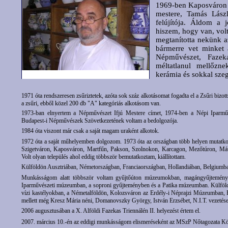
1969-ben Kaposváron k
mestere, Tamás Lász
felújítója. Áldom a
hiszem, hogy van, volt
megtanította nekünk a
bármerre vet minket 
Népművészet, Fazek
méltatlanul mellőz
kerámia és sokkal sze
1971 óta rendszeresen zsűriztetek, azóta sok száz alkotásomat fogadta el a Zsűri bizot
a zsűri, ebből közel 200 db "A" kategóriás alkotásom van.
1973-ban elnyertem a Népművészet Ifjú Mestere címet, 1974-ben a Népi Iparművé
Budapest-i Népművészek Szövetkezetének voltam a bedolgozója.
1984 óta viszont már csak a saját magam uraként alkotok.
1972 óta a saját műhelyemben dolgozom. 1973 óta az országban több helyen mutatk
Szigetváron, Kaposváron, Martfűn, Pakson, Szolnokon, Karcagon, Mezőtúron, Mát
Volt olyan település ahol eddig többször bemutatkoztam, kiállítottam.
Külföldön Ausztriában, Németországban, Franciaországban, Hollandiában, Belgiumban 
Munkásságom alatt többször voltam gyűjtőúton múzeumokban, magángyűjteménye
Iparművészeti múzeumban, a soproni gyűjteményben és a Patika múzeumban. Külföld
vízi kastélyokban, a Németalföldön, Kolozsváron az Erdély-i Néprajzi Múzeumban,
mellett még Kresz Mária néni, Domanovszky György, István Erzsébet, N.I.T. vezetése
2006 augusztusában a X. Alföldi Fazekas Triennálén II. helyezést értem el.
2007. március 10.-én az eddigi munkásságom elismeréseként az MSzP Nőtagozata Köz